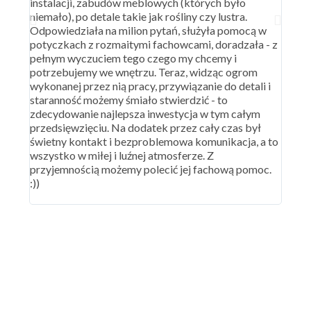
instalacji, zabudów meblowych (których było
w 110
niemało), po detale takie jak rośliny czy lustra.
szafy,
Odpowiedziała na milion pytań, służyła pomocą w
całko
potyczkach z rozmaitymi fachowcami, doradzała - z
wysłu
pełnym wyczuciem tego czego my chcemy i
podeś
potrzebujemy we wnętrzu. Teraz, widząc ogrom
niczy
wykonanej przez nią pracy, przywiązanie do detali i
ja) po
staranność możemy śmiało stwierdzić - to
jak p
zdecydowanie najlepsza inwestycja w tym całym
powst
przedsięwzięciu. Na dodatek przez cały czas był
wylic
świetny kontakt i bezproblemowa komunikacja, a to
do ko
wszystko w miłej i luźnej atmosferze. Z
Hani 
przyjemnością możemy polecić jej fachową pomoc.
bezpr
:))
Odpow
gwara