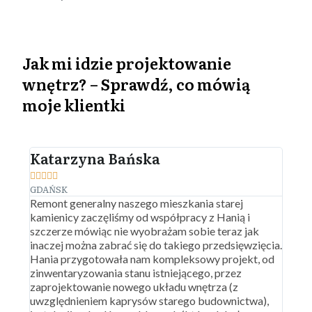
Jak mi idzie projektowanie
wnętrz? – Sprawdź, co mówią
moje klientki
Katarzyna Bańska
Nin










GDAŃSK
GDAŃ
Remont generalny naszego mieszkania starej
Gorąc
kamienicy zaczęliśmy od współpracy z Hanią i
popro
szczerze mówiąc nie wyobrażam sobie teraz jak
mniej
inaczej można zabrać się do takiego przedsięwzięcia.
przea
Hania przygotowała nam kompleksowy projekt, od
więks
zinwentaryzowania stanu istniejącego, przez
trzeba
zaprojektowanie nowego układu wnętrza (z
stano
uwzględnieniem kaprysów starego budownictwa),
powst