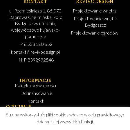
KONTAKT
REVIVO DESIGN
ul. Rzemieślnicza 1, 86-070
Projektowanie wnętrz
Dąbrowa Chełmińska, koło
Projektowanie wnętrz
Bydgoszczy i Torunia,
Bydgoszcz
województwo kujawsko-
Projektowanie ogrodów
pomorskie
+48 533 580 352
kontakt@revivodesign.pl
NIP 8392992548
INFORMACJE
Polityka prywatności
Dofinansowanie
Kontakt
O FIRMIE
Strona wykorzystuje pliki cookies własne w celu prawidłowego
Revivo Design zajmuje się projektowaniem wnętrz w
działania jej wszystkich funkcji.
Bydgoszczy i Toruniu
oraz w całym województwie
kujawsko-pomorskim. Projektuję wnętrza mieszkań i domów