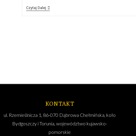
Czytaj Dalej
KONTAKT
ul. Rzemieślnicza 1, 86-070 Dąbrowa Chełmińska, koło
Bydgoszczy i Torunia, województwo kujawsko-
pomorskie